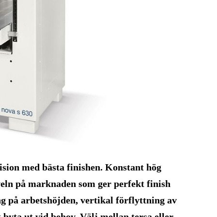
sion med bästa finishen. Konstant hög
hyveln på marknaden som ger perfekt finish
 på arbetshöjden, vertikal förflyttning av
byta ut vid behov. Välj mellan tersa eller