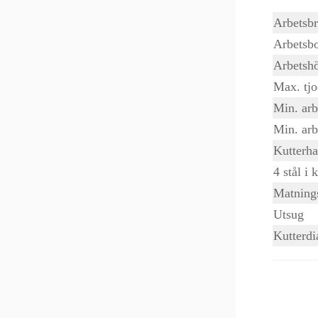
Arbetsb
Arbetsb
Arbetsh
Max. tjo
Min. arb
Min. arb
Kutterha
4 stål i 
Matnings
Utsug
Kutterdi