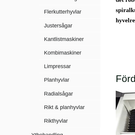
spiralk
Flerkutterhyvlar
hyvelre
Justersågar
Kantlistmaskiner
Kombimaskiner
Limpressar
Förd
Planhyvlar
Radialsågar
Rikt & planhyvlar
Rikthyvlar
Ytbehandling