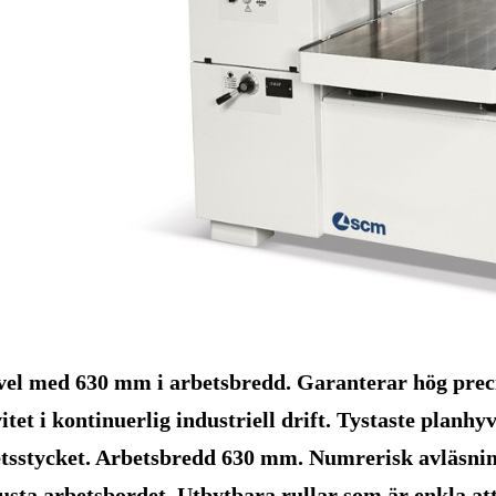
el med 630 mm i arbetsbredd. Garanterar hög preci
vitet i kontinuerlig industriell drift. Tystaste plan
tsstycket. Arbetsbredd 630 mm. Numrerisk avläsning
usta arbetsbordet. Utbytbara rullar som är enkla att 