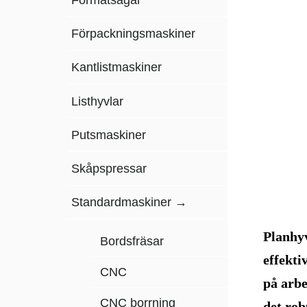
Förpackningsmaskiner
Kantlistmaskiner
Listhyvlar
Putsmaskiner
Skåpspressar
Standardmaskiner
Planhyv
Bordsfräsar
effekti
CNC
på arbe
CNC borrning
det rob