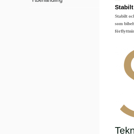
Stabil
Stabilt o
som bibeh
förflyttni
Tekn