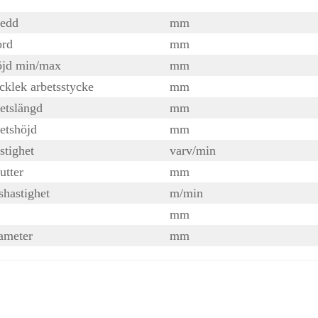
redd
mm
ord
mm
öjd min/max
mm
cklek arbetsstycke
mm
etslängd
mm
etshöjd
mm
stighet
varv/min
kutter
mm
hastighet
m/min
mm
ameter
mm