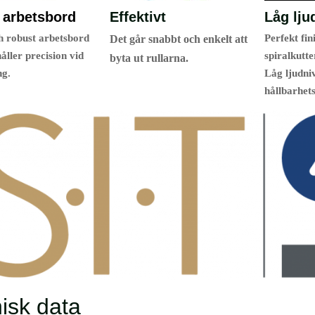
t arbetsbord
Effektivt
Låg lju
ch robust arbetsbord
Perfekt fi
Det går snabbt och enkelt att
åller precision vid
spiralkutte
byta ut rullarna.
ng.
Låg ljudni
hållbarhet
isk data