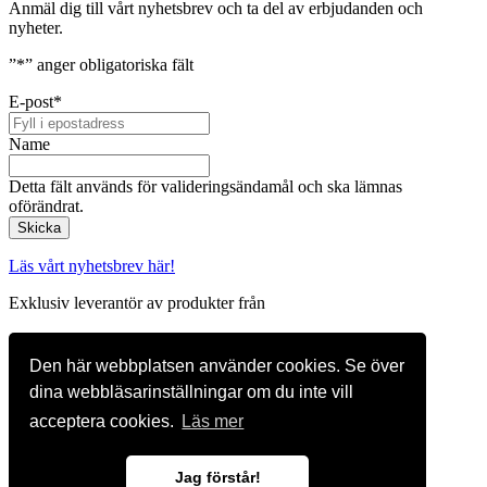
Anmäl dig till vårt nyhetsbrev och ta del av erbjudanden och
nyheter.
”
*
” anger obligatoriska fält
E-post
*
Name
Detta fält används för valideringsändamål och ska lämnas
oförändrat.
Läs vårt nyhetsbrev här!
Exklusiv leverantör av produkter från
Den här webbplatsen använder cookies. Se över
Svensk Innovativ Träteknik AB
dina webbläsarinställningar om du inte vill
Besöksadress: Tegelvägen 4, 561 61 Tenhult
acceptera cookies.
Läs mer
Postadress: Box 53, 561 06 Tenhult
Växel:
036-35 37 50
Epost:
info@s-i-t.se
Jag förstår!