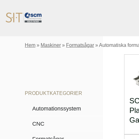
Hem
»
Maskiner
»
Formatsågar
»
Automatiska form
PRODUKTKATEGORIER
S
Automationssystem
Pl
Ga
CNC
Formatsågar