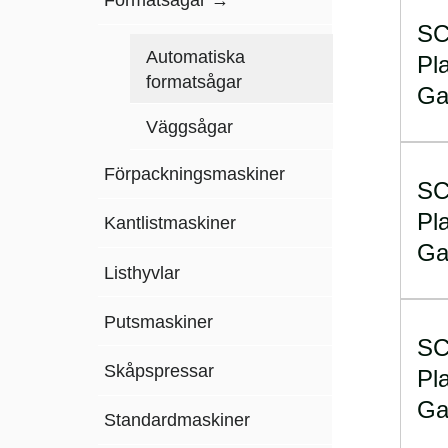
S
Automatiska
Pl
formatsågar
Ga
Väggsågar
Förpackningsmaskiner
S
Pl
Kantlistmaskiner
Ga
Listhyvlar
Putsmaskiner
S
Skåpspressar
Pl
Ga
Standardmaskiner