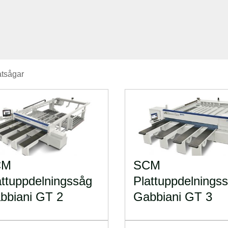
atsågar
CM
SCM
attuppdelningssåg
Plattuppdelnings
bbiani GT 2
Gabbiani GT 3