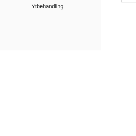
Ytbehandling
Anmäl dig till vårt
nyhetsbrev och ta del av
erbjudanden och