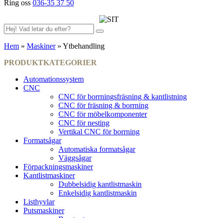
Ring oss
036-35 37 50
Hem
»
Maskiner
»
Ytbehandling
PRODUKTKATEGORIER
Automationssystem
CNC
CNC för borrningsfräsning & kantlistning
CNC för fräsning & borrning
CNC för möbelkomponenter
CNC för nesting
Vertikal CNC för borrning
Formatsågar
Automatiska formatsågar
Väggsågar
Förpackningsmaskiner
Kantlistmaskiner
Dubbelsidig kantlistmaskin
Enkelsidig kantlistmaskin
Listhyvlar
Putsmaskiner