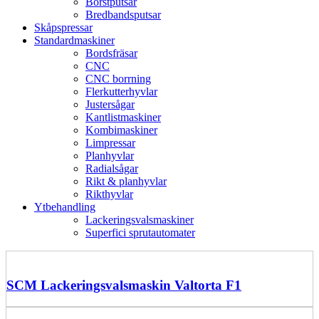
Borstputsar
Bredbandsputsar
Skåpspressar
Standardmaskiner
Bordsfräsar
CNC
CNC borrning
Flerkutterhyvlar
Justersågar
Kantlistmaskiner
Kombimaskiner
Limpressar
Planhyvlar
Radialsågar
Rikt & planhyvlar
Rikthyvlar
Ytbehandling
Lackeringsvalsmaskiner
Superfici sprutautomater
SCM Lackeringsvalsmaskin Valtorta F1