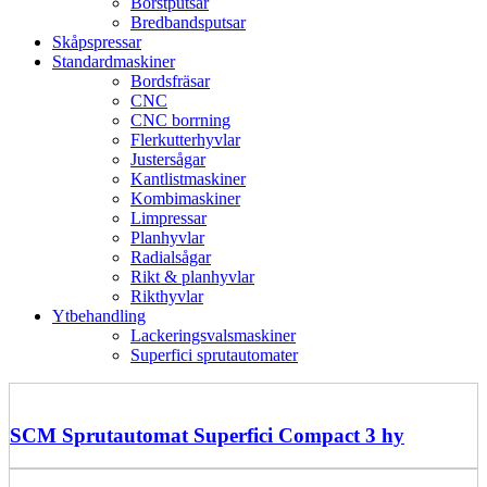
Borstputsar
Bredbandsputsar
Skåpspressar
Standardmaskiner
Bordsfräsar
CNC
CNC borrning
Flerkutterhyvlar
Justersågar
Kantlistmaskiner
Kombimaskiner
Limpressar
Planhyvlar
Radialsågar
Rikt & planhyvlar
Rikthyvlar
Ytbehandling
Lackeringsvalsmaskiner
Superfici sprutautomater
SCM Sprutautomat Superfici Compact 3 hy