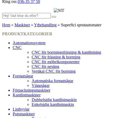
Ring oss
036-35 37 50
Hem
»
Maskiner
»
Ytbehandling
»
Superfici sprutautomater
PRODUKTKATEGORIER
Automationssystem
CNC
CNC för borrningsfräsning & kantlistning
CNC för fräsning & borrning
CNC för möbelkomponenter
CNC för nesting
Vertikal CNC för borrning
Formatsågar
Automatiska formatsågar
Väggsågar
Förpackningsmaskiner
Kantlistmaskiner
Dubbelsidig kantlistmaskin
Enkelsidig kantlistmaskin
Listhyvlar
Putsmaskiner