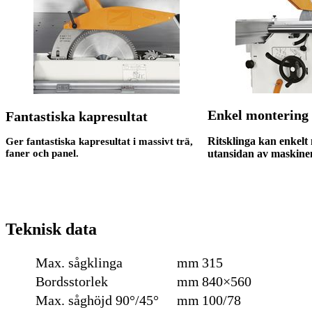
Enkel montering
Fantastiska kapresultat
Ritsklinga kan enkelt
Ger fantastiska kapresultat i massivt trä,
utansidan av maskine
faner och panel.
Teknisk data
Max. sågklinga
mm
315
Bordsstorlek
mm
840×560
Max. såghöjd 90°/45°
mm
100/78