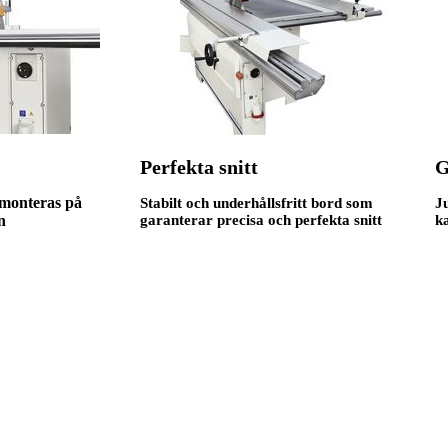
Perfekta snitt
G
 monteras på
Stabilt och underhållsfritt bord som
Ju
n
garanterar precisa och perfekta snitt
k