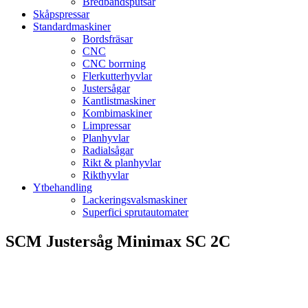
Bredbandsputsar
Skåpspressar
Standardmaskiner
Bordsfräsar
CNC
CNC borrning
Flerkutterhyvlar
Justersågar
Kantlistmaskiner
Kombimaskiner
Limpressar
Planhyvlar
Radialsågar
Rikt & planhyvlar
Rikthyvlar
Ytbehandling
Lackeringsvalsmaskiner
Superfici sprutautomater
SCM Justersåg Minimax SC 2C