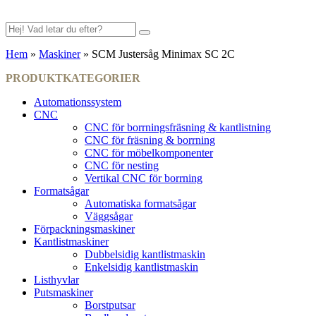
Hem
»
Maskiner
»
SCM Justersåg Minimax SC 2C
PRODUKTKATEGORIER
Automationssystem
CNC
CNC för borrningsfräsning & kantlistning
CNC för fräsning & borrning
CNC för möbelkomponenter
CNC för nesting
Vertikal CNC för borrning
Formatsågar
Automatiska formatsågar
Väggsågar
Förpackningsmaskiner
Kantlistmaskiner
Dubbelsidig kantlistmaskin
Enkelsidig kantlistmaskin
Listhyvlar
Putsmaskiner
Borstputsar