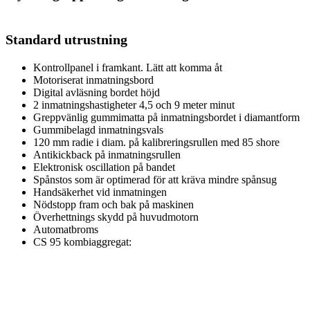
Standard utrustning
Kontrollpanel i framkant. Lätt att komma åt
Motoriserat inmatningsbord
Digital avläsning bordet höjd
2 inmatningshastigheter 4,5 och 9 meter minut
Greppvänlig gummimatta på inmatningsbordet i diamantform
Gummibelagd inmatningsvals
120 mm radie i diam. på kalibreringsrullen med 85 shore
Antikickback på inmatningsrullen
El
ektronisk oscillation på bandet
Spånstos som är optimerad för att kräva mindre spånsug
Handsäkerhet vid inmatningen
Nödstopp fram och bak på maskinen
Överhettnings skydd på huvudmotorn
Automatbroms
CS 95 kombiaggregat: