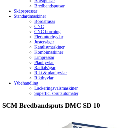
Borstputsar
Bredbandsputsar
Skåpspressar
Standardmaskiner
Bordsfräsar
CNC
CNC borrning
Flerkutterhyvlar
Justersågar
Kantlistmaskiner
Kombimaskiner
Limpressar
Planhyvlar
Radialsågar
Rikt & planhyvlar
Rikthyvlar
Ytbehandling
Lackeringsvalsmaskiner
Superfici sprutautomater
SCM Bredbandsputs DMC SD 10