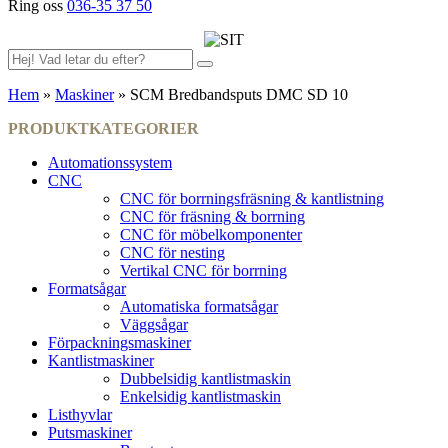
Ring oss
036-35 37 50
Hem
»
Maskiner
»
SCM Bredbandsputs DMC SD 10
PRODUKTKATEGORIER
Automationssystem
CNC
CNC för borrningsfräsning & kantlistning
CNC för fräsning & borrning
CNC för möbelkomponenter
CNC för nesting
Vertikal CNC för borrning
Formatsågar
Automatiska formatsågar
Väggsågar
Förpackningsmaskiner
Kantlistmaskiner
Dubbelsidig kantlistmaskin
Enkelsidig kantlistmaskin
Listhyvlar
Putsmaskiner