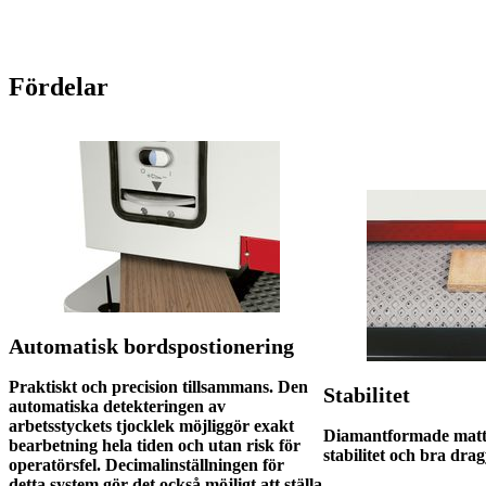
Fördelar
Automatisk bordspostionering
Praktiskt och precision tillsammans. Den
Stabilitet
automatiska detekteringen av
arbetsstyckets tjocklek möjliggör exakt
Diamantformade matta
bearbetning hela tiden och utan risk för
stabilitet och bra dra
operatörsfel. Decimalinställningen för
detta system gör det också möjligt att ställa