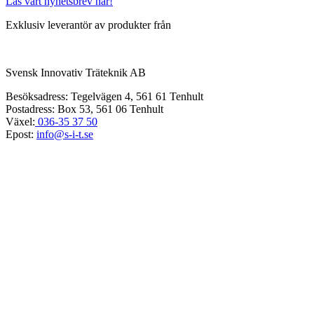
Läs vårt nyhetsbrev här!
Exklusiv leverantör av produkter från
Svensk Innovativ Träteknik AB
Besöksadress: Tegelvägen 4, 561 61 Tenhult
Postadress: Box 53, 561 06 Tenhult
Växel:
036-35 37 50
Epost:
info@s-i-t.se